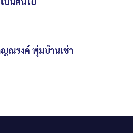
๘ เป็นต้นไป
ญณรงค์ พุ่มบ้านเช่า