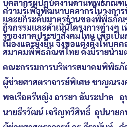
บุคลากรผู้ปฏิบัติงานด้านพิพิธภัณฑ
ความรู้เพื่อพัฒนาบุคลากรในวงการพ
และยกระดับมาตรฐานของพิพิธภัณฑ์แ
กิจกรรมและดำเนินโครงการต่างๆ เพื
รู้ของภาคประชาสังคมไทย เพื่อเป็น
เนื่องและยั่งยืน จึงขอแต่งตั้งให้
สมาคมพิพิธภัณฑ์ไทย ดังมีรายนามต่
คณะกรรมการบริหารสมาคมพิพิธภั
ผู้ช่วยศาสตราจารย์พิเศษ ชาญณรงค
พลเรือตรีหญิง อารยา อัมระปาล อ
นายธีรวัฒน์ เจริญทวีสิทธิ์ อุปนา
ผู้ช่วยศาสตราจารย์ ดร.วีรานันท์