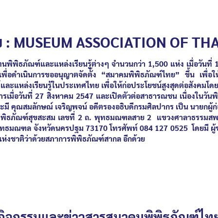
ทย : MUSEUM ASSOCIATION OF TH
ธภัณฑ์และแหล่งเรียนรู้ต่างๆ จำนวนกว่า 1
,
500 แห่ง เมื่อวัน
เพื่อดำเนินการขออนุญาตจัดตั้ง “สมาคมพิพิธภัณฑ์ไทย” ขึ้น เพื่อ
ละแหล่งเรียนรู้ในประเทศไทย เพื่อให้ก่อประโยชน์สูงสุดต่อสังคมโดยรว
ื่อวันที่
27
สิงหาคม
2547
และเปิดตัวต่อสาธารณชน เนื่องในวันพ
ะมี คุณสมลักษณ์ เจริญพจน์ อดีตรองอธิบดีกรมศิลปากร
เป็น นายกผู้
ภัณฑ์สุขสะสม เลขที่ 2 ถ. พุทธมณฑลสาย 2 แขวงศาลาธรรมสพน์
เภอพุทธมณฑล จังหวัดนครปฐม 73170 โทรศัพท์ 084 127 0525
โดยมี ผ
่งชาติว่าด้วยสภาการพิพิธภัณฑ์สากล อีกด้วย
กิจกรรมและข่าวสารสมาคมพิพิธภัณฑ์ไท