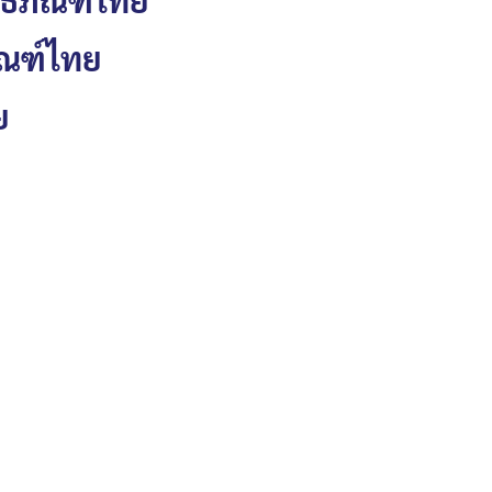
ัณฑ์ไทย
ย