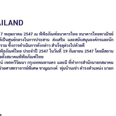
AILAND
ที่ 17 พฤษภาคม 2547 ณ พิพิธภัณฑ์ธนาคารไทย ธนาคารไทยพาณิชย์
ให้เป็นศูนย์กลางในการประสาน ส่งเสริม และสนับสนุนองค์กรและนัก
ม ซึ่งการดำเนินการดังกล่าว สำเร็จลุล่วงไปด้วยดี
ิพิธภัณฑ์ไทย ประจำปี 2547 ในวันที่
19
กันยายน
2547
โดยมีสถาน
ก่อตั้งสมาคมพิพิธภัณฑ์ไทย
 เขตทวีวัฒนา กรุงเทพมหานคร และมี ที่ทำการสำนักนายกสมาคม
ู้ช่วยศาสตราจารย์พิเศษ ชาญณรงค์ พุ่มบ้านเช่า ดำรงตำแหน่ง นายก
ย