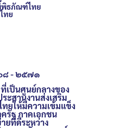
พิธภัณฑ์ไทย
์ไทย
๕๖๘ - ๒๕๗๑
ป็นศูนย์กลางของ
ประสานงานส่งเสริม
ทยให้มีความเข้มแข็ง
ภาครัฐ ภาคเอกชน
ยที่ดีระหว่าง